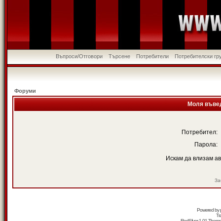
Въпроси/Отговори
Търсене
Потребители
Потребителски гр
Форуми
Моля въвед
Потребител:
Парола:
Искам да влизам а
За
Powered by
Tr
RedSilver 1.01 Them