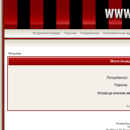
Въпроси/Отговори
Търсене
Потребители
Потребителски гр
Форуми
Моля въвед
Потребител:
Парола:
Искам да влизам а
За
Powered by
Tr
RedSilver 1.01 Them