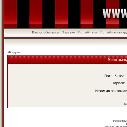
Въпроси/Отговори
Търсене
Потребители
Потребителски гр
Форуми
Моля въвед
Потребител:
Парола:
Искам да влизам а
За
Powered by
Tr
RedSilver 1.01 Them