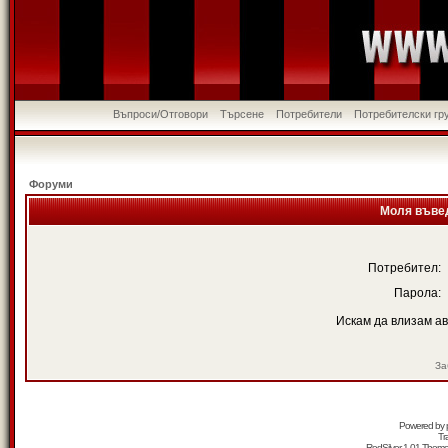
Въпроси/Отговори
Търсене
Потребители
Потребителски гр
Форуми
Моля въвед
Потребител:
Парола:
Искам да влизам а
За
Powered by
Tr
RedSilver 1.01 Them