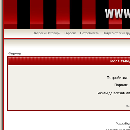
Въпроси/Отговори
Търсене
Потребители
Потребителски гр
Форуми
Моля въвед
Потребител:
Парола:
Искам да влизам а
За
Powered by
Tr
RedSilver 1.01 Them