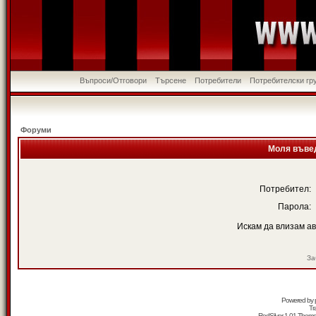
Въпроси/Отговори
Търсене
Потребители
Потребителски гр
Форуми
Моля въвед
Потребител:
Парола:
Искам да влизам а
За
Powered by
Tr
RedSilver 1.01 Them