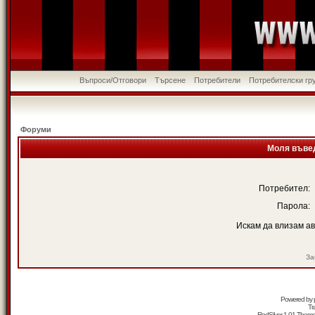
Въпроси/Отговори
Търсене
Потребители
Потребителски гр
Форуми
Моля въвед
Потребител:
Парола:
Искам да влизам а
За
Powered by
Tr
RedSilver 1.01 Them