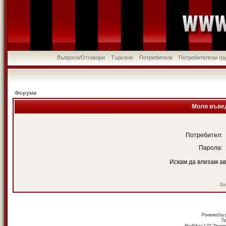
Въпроси/Отговори
Търсене
Потребители
Потребителски гр
Форуми
Моля въвед
Потребител:
Парола:
Искам да влизам а
За
Powered by
Tr
RedSilver 1.01 Them