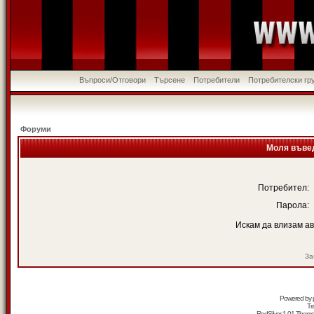
Въпроси/Отговори
Търсене
Потребители
Потребителски гр
Форуми
Моля въвед
Потребител:
Парола:
Искам да влизам а
За
Powered by
Tr
RedSilver 1.01 Them