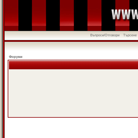
Въпроси/Отговори
Търсене
Форуми