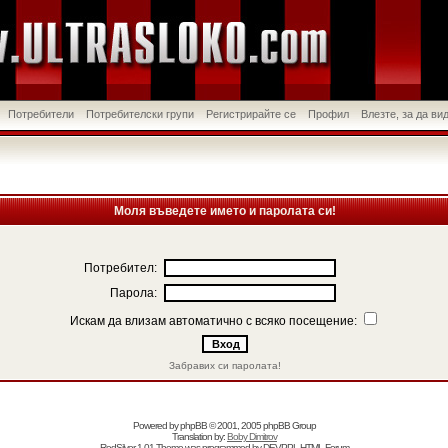
Потребители
Потребителски групи
Регистрирайте се
Профил
Влезте, за да в
Моля въведете името и паролата си!
Потребител:
Парола:
Искам да влизам автоматично с всяко посещение:
Забравих си паролата!
Powered by
phpBB
© 2001, 2005 phpBB Group
Translation by:
Boby Dimitrov
RedSilver 1.01 Theme was programmed by
DEVPPL
HTML Forum