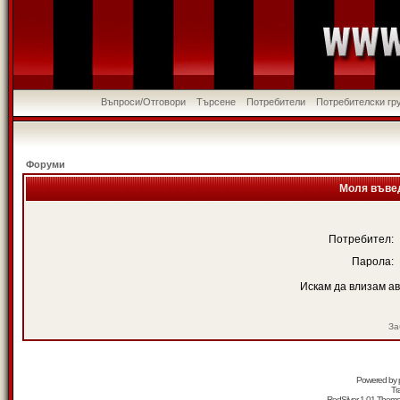
Въпроси/Отговори
Търсене
Потребители
Потребителски гр
Форуми
Моля въвед
Потребител:
Парола:
Искам да влизам а
За
Powered by
Tr
RedSilver 1.01 Them