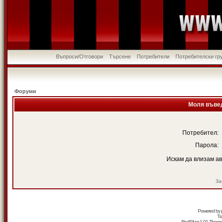
Въпроси/Отговори
Търсене
Потребители
Потребителски гр
Форуми
Моля въвед
Потребител:
Парола:
Искам да влизам а
За
Powered by
Tr
RedSilver 1.01 Them