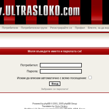
Потребители
Потребителски групи
Регистрирайте се
Профил
Влезте, за да в
Моля въведете името и паролата си!
Потребител:
Парола:
Искам да влизам автоматично с всяко посещение:
Забравих си паролата!
Powered by
phpBB
© 2001, 2005 phpBB Group
Translation by:
Boby Dimitrov
RedSilver 1.01 Theme was programmed by
DEVPPL
HTML Forum