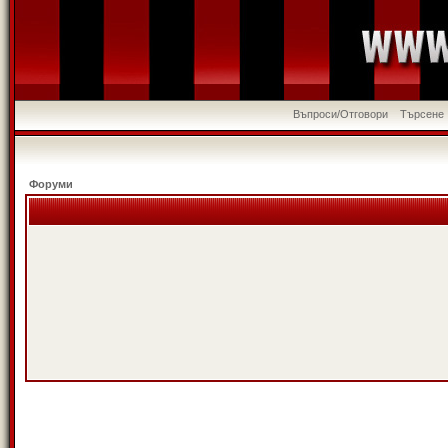
Въпроси/Отговори
Търсене
Форуми