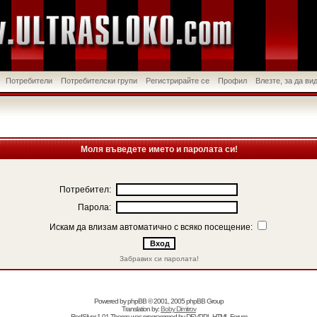
Потребители
Потребителски групи
Регистрирайте се
Профил
Влезте, за да в
Моля въведете името и паролата си!
Потребител:
Парола:
Искам да влизам автоматично с всяко посещение:
Забравих си паролата!
Powered by
phpBB
© 2001, 2005 phpBB Group
Translation by:
Boby Dimitrov
RedSilver 1.01 Theme was programmed by
DEVPPL
HTML Forum