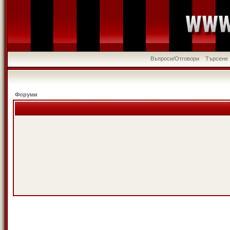
Въпроси/Отговори
Търсене
Форуми