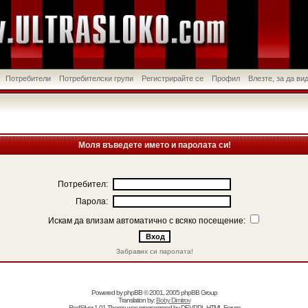
Потребители
Потребителски групи
Регистрирайте се
Профил
Влезте, за да в
Моля въведете името и паролата си!
Потребител:
Парола:
Искам да влизам автоматично с всяко посещение:
Забравих си паролата!
Powered by
phpBB
© 2001, 2005 phpBB Group
Translation by:
Boby Dimitrov
RedSilver 1.01 Theme was programmed by
DEVPPL
HTML Forum