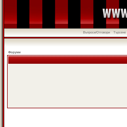
Въпроси/Отговори
Търсене
Форуми