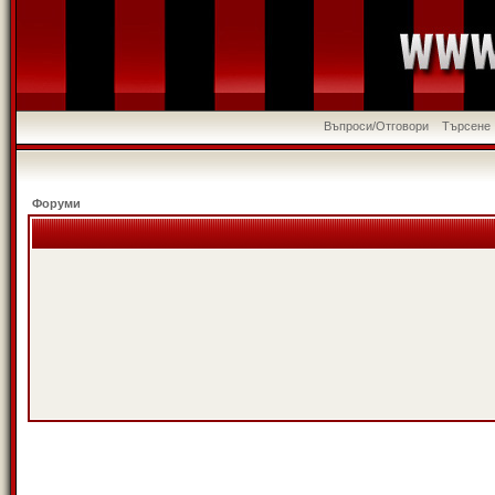
Въпроси/Отговори
Търсене
Форуми