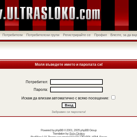
Потребители
Потребителски групи
Регистрирайте се
Профил
Влезте, за да в
Моля въведете името и паролата си!
Потребител:
Парола:
Искам да влизам автоматично с всяко посещение:
Забравих си паролата!
Powered by
phpBB
© 2001, 2005 phpBB Group
Translation by:
Boby Dimitrov
RedSilver 1.01 Theme was programmed by
DEVPPL
HTML Forum