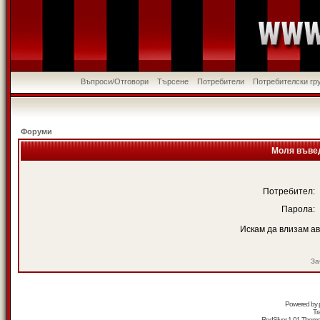
Въпроси/Отговори
Търсене
Потребители
Потребителски гр
Форуми
Моля въвед
Потребител:
Парола:
Искам да влизам а
За
Powered by
Tr
RedSilver 1.01 Them