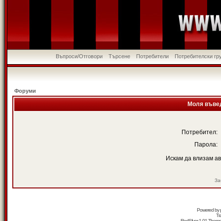
Въпроси/Отговори
Търсене
Потребители
Потребителски гр
Форуми
Моля въвед
Потребител:
Парола:
Искам да влизам а
За
Powered by
Tr
RedSilver 1.01 Them