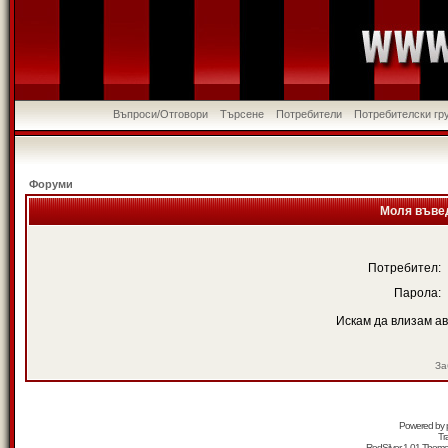
Въпроси/Отговори
Търсене
Потребители
Потребителски гр
Форуми
Моля въвед
Потребител:
Парола:
Искам да влизам а
За
Powered by
Tr
RedSilver 1.01 Them