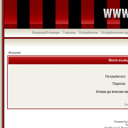
Въпроси/Отговори
Търсене
Потребители
Потребителски гр
Форуми
Моля въвед
Потребител:
Парола:
Искам да влизам а
За
Powered by
Tr
RedSilver 1.01 Them