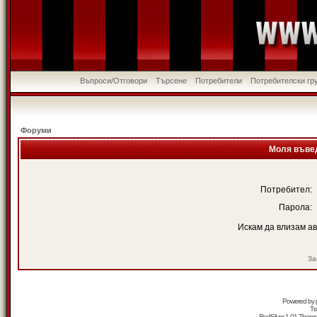
Въпроси/Отговори
Търсене
Потребители
Потребителски гр
Форуми
Моля въвед
Потребител:
Парола:
Искам да влизам а
За
Powered by
Tr
RedSilver 1.01 Them