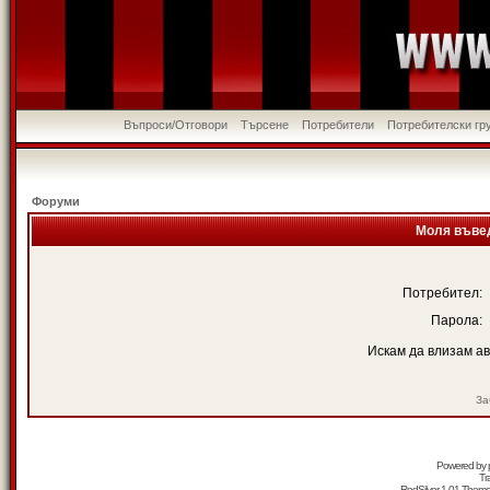
Въпроси/Отговори
Търсене
Потребители
Потребителски гр
Форуми
Моля въвед
Потребител:
Парола:
Искам да влизам а
За
Powered by
Tr
RedSilver 1.01 Them