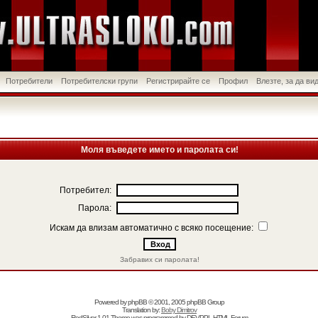
Потребители
Потребителски групи
Регистрирайте се
Профил
Влезте, за да в
Моля въведете името и паролата си!
Потребител:
Парола:
Искам да влизам автоматично с всяко посещение:
Забравих си паролата!
Powered by
phpBB
© 2001, 2005 phpBB Group
Translation by:
Boby Dimitrov
RedSilver 1.01 Theme was programmed by
DEVPPL
HTML Forum