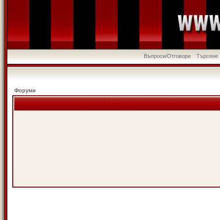
Въпроси/Отговори
Търсене
Форуми