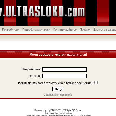
Потребители
Потребителски групи
Регистрирайте се
Профил
Влезте, за да в
Моля въведете името и паролата си!
Потребител:
Парола:
Искам да влизам автоматично с всяко посещение:
Забравих си паролата!
Powered by
phpBB
© 2001, 2005 phpBB Group
Translation by:
Boby Dimitrov
RedSilver 1.01 Theme was programmed by
DEVPPL
HTML Forum