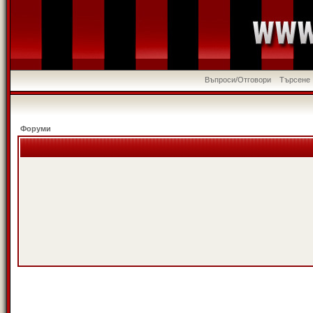
Въпроси/Отговори
Търсене
Форуми