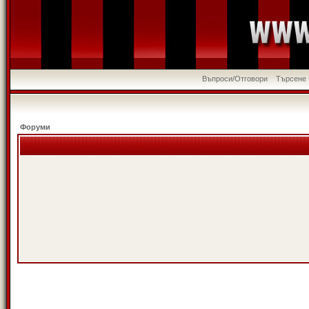
Въпроси/Отговори
Търсене
Форуми