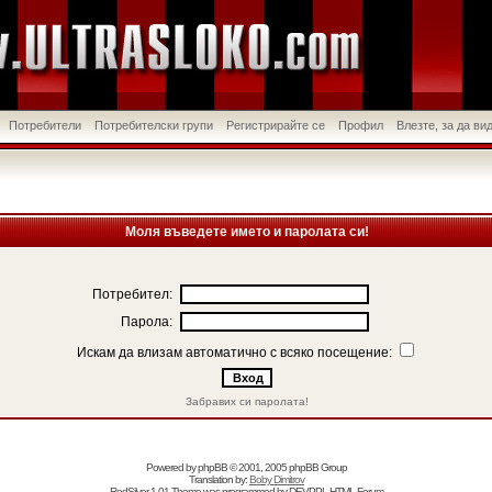
Потребители
Потребителски групи
Регистрирайте се
Профил
Влезте, за да в
Моля въведете името и паролата си!
Потребител:
Парола:
Искам да влизам автоматично с всяко посещение:
Забравих си паролата!
Powered by
phpBB
© 2001, 2005 phpBB Group
Translation by:
Boby Dimitrov
RedSilver 1.01 Theme was programmed by
DEVPPL
HTML Forum