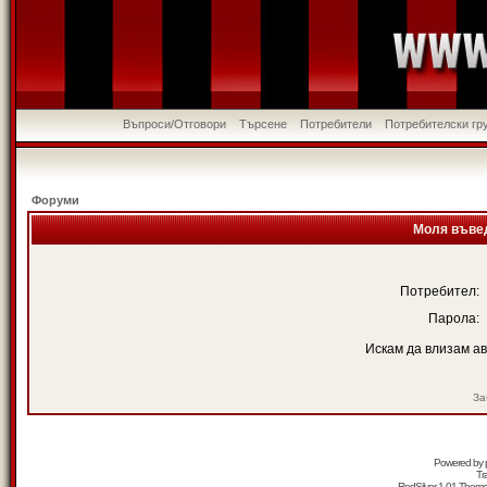
Въпроси/Отговори
Търсене
Потребители
Потребителски гр
Форуми
Моля въвед
Потребител:
Парола:
Искам да влизам а
За
Powered by
Tr
RedSilver 1.01 Them