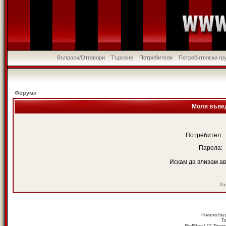
Въпроси/Отговори
Търсене
Потребители
Потребителски гр
Форуми
Моля въвед
Потребител:
Парола:
Искам да влизам а
За
Powered by
Tr
RedSilver 1.01 Them