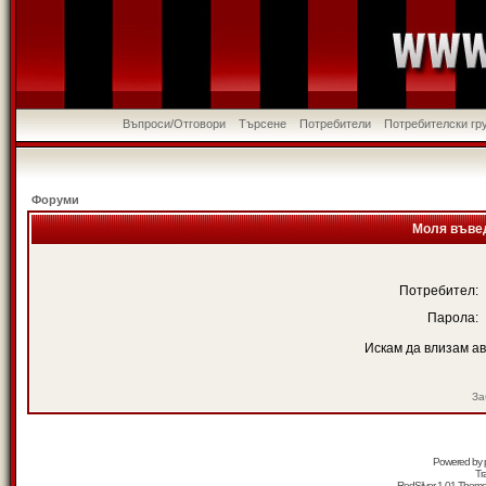
Въпроси/Отговори
Търсене
Потребители
Потребителски гр
Форуми
Моля въвед
Потребител:
Парола:
Искам да влизам а
За
Powered by
Tr
RedSilver 1.01 Them