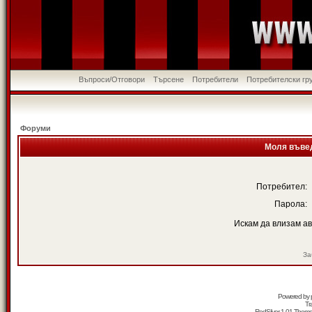
Въпроси/Отговори
Търсене
Потребители
Потребителски гр
Форуми
Моля въвед
Потребител:
Парола:
Искам да влизам а
За
Powered by
Tr
RedSilver 1.01 Them