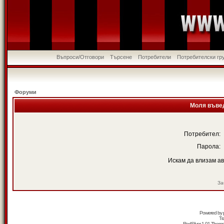
Въпроси/Отговори
Търсене
Потребители
Потребителски гр
Форуми
Моля въвед
Потребител:
Парола:
Искам да влизам а
За
Powered by
Tr
RedSilver 1.01 Them