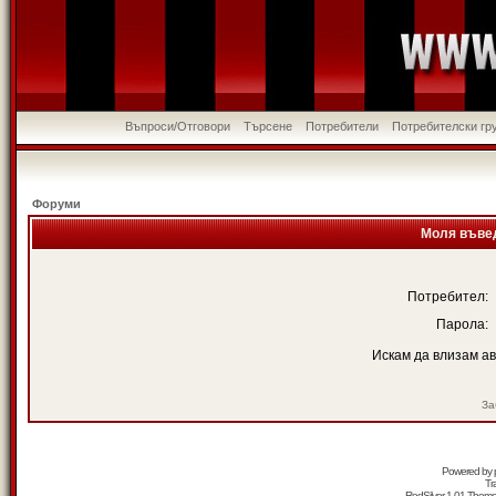
Въпроси/Отговори
Търсене
Потребители
Потребителски гр
Форуми
Моля въвед
Потребител:
Парола:
Искам да влизам а
За
Powered by
Tr
RedSilver 1.01 Them