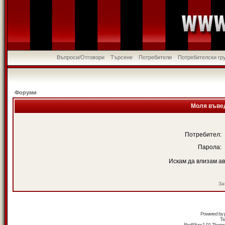
Въпроси/Отговори
Търсене
Потребители
Потребителски гр
Форуми
Моля въвед
Потребител:
Парола:
Искам да влизам а
За
Powered by
Tr
RedSilver 1.01 Them