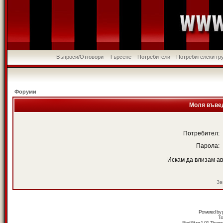
Въпроси/Отговори
Търсене
Потребители
Потребителски гр
Форуми
Моля въвед
Потребител:
Парола:
Искам да влизам а
За
Powered by
Tr
RedSilver 1.01 Them