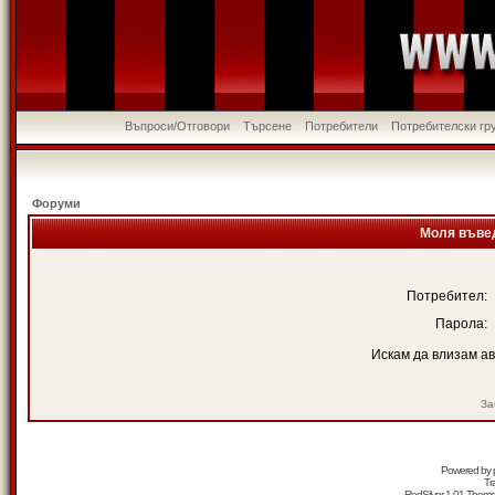
Въпроси/Отговори
Търсене
Потребители
Потребителски гр
Форуми
Моля въвед
Потребител:
Парола:
Искам да влизам а
За
Powered by
Tr
RedSilver 1.01 Them