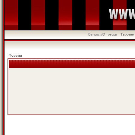
Въпроси/Отговори
Търсене
Форуми