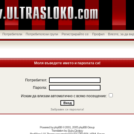
Потребители
Потребителски групи
Регистрирайте се
Профил
Влезте, за да в
Моля въведете името и паролата си!
Потребител:
Парола:
Искам да влизам автоматично с всяко посещение:
Забравих си паролата!
Powered by
phpBB
© 2001, 2005 phpBB Group
Translation by:
Boby Dimitrov
RedSilver 1.01 Theme was programmed by
DEVPPL
HTML Forum