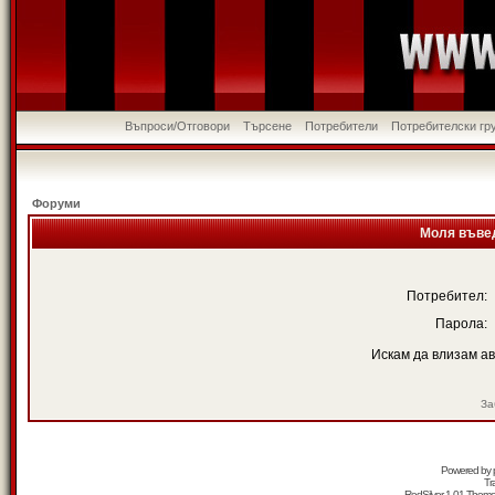
Въпроси/Отговори
Търсене
Потребители
Потребителски гр
Форуми
Моля въвед
Потребител:
Парола:
Искам да влизам а
За
Powered by
Tr
RedSilver 1.01 Them