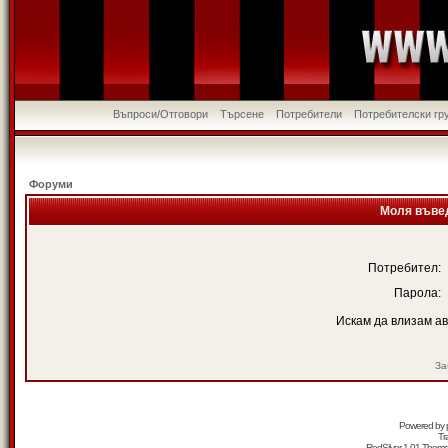
Въпроси/Отговори
Търсене
Потребители
Потребителски гр
Форуми
Моля въвед
Потребител:
Парола:
Искам да влизам а
За
Powered by
Tr
RedSilver 1.01 Them