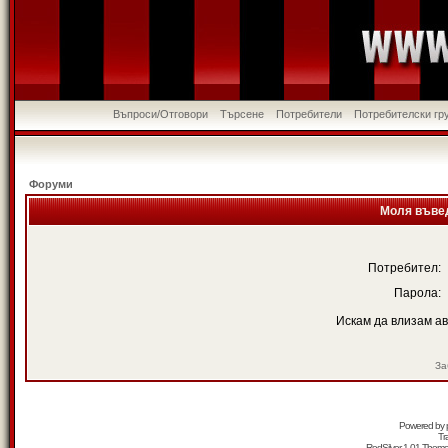
Въпроси/Отговори
Търсене
Потребители
Потребителски гр
Форуми
Моля въвед
Потребител:
Парола:
Искам да влизам а
За
Powered by
Tr
RedSilver 1.01 Them