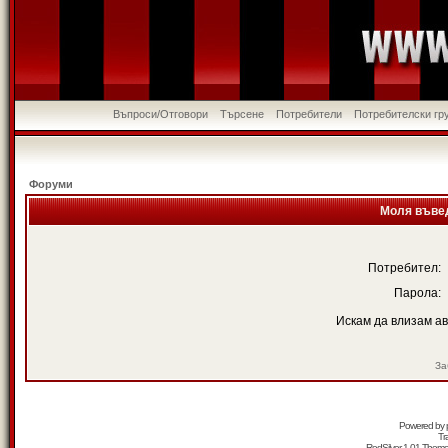
Въпроси/Отговори
Търсене
Потребители
Потребителски гр
Форуми
Моля въвед
Потребител:
Парола:
Искам да влизам а
За
Powered by
Tr
RedSilver 1.01 Them