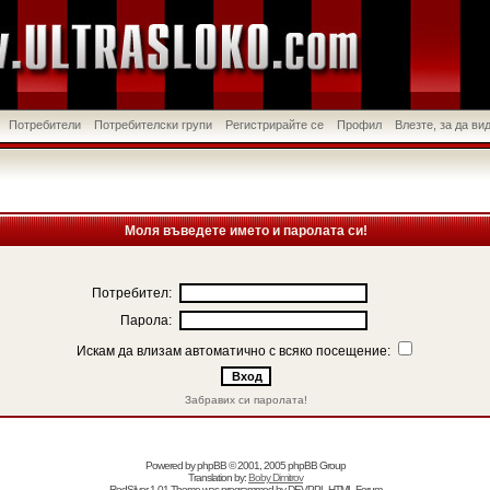
Потребители
Потребителски групи
Регистрирайте се
Профил
Влезте, за да в
Моля въведете името и паролата си!
Потребител:
Парола:
Искам да влизам автоматично с всяко посещение:
Забравих си паролата!
Powered by
phpBB
© 2001, 2005 phpBB Group
Translation by:
Boby Dimitrov
RedSilver 1.01 Theme was programmed by
DEVPPL
HTML Forum