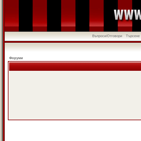
Въпроси/Отговори
Търсене
Форуми