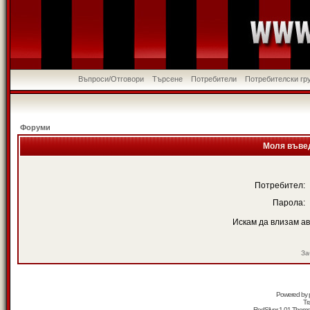
Въпроси/Отговори
Търсене
Потребители
Потребителски гр
Форуми
Моля въвед
Потребител:
Парола:
Искам да влизам а
За
Powered by
Tr
RedSilver 1.01 Them