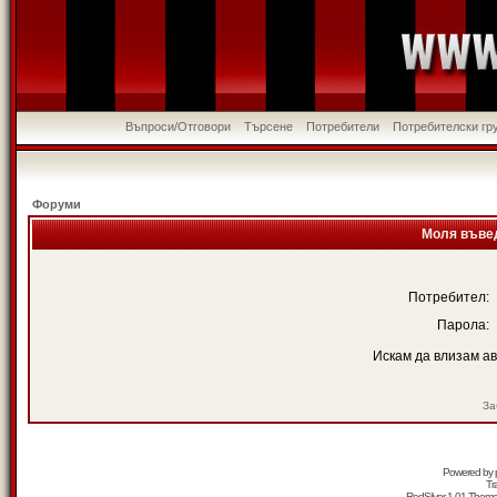
Въпроси/Отговори
Търсене
Потребители
Потребителски гр
Форуми
Моля въвед
Потребител:
Парола:
Искам да влизам а
За
Powered by
Tr
RedSilver 1.01 Them