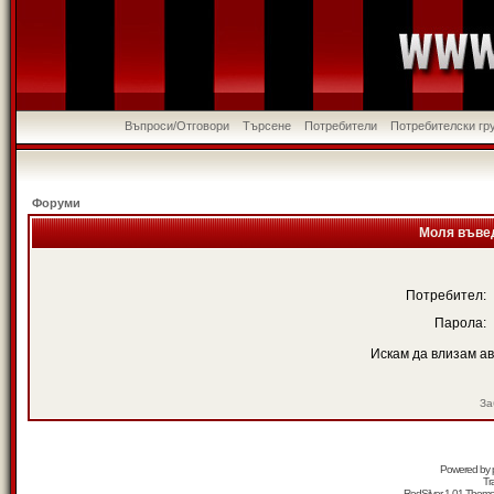
Въпроси/Отговори
Търсене
Потребители
Потребителски гр
Форуми
Моля въвед
Потребител:
Парола:
Искам да влизам а
За
Powered by
Tr
RedSilver 1.01 Them