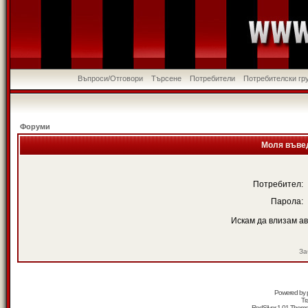
Въпроси/Отговори
Търсене
Потребители
Потребителски гр
Форуми
Моля въвед
Потребител:
Парола:
Искам да влизам а
За
Powered by
Tr
RedSilver 1.01 Them