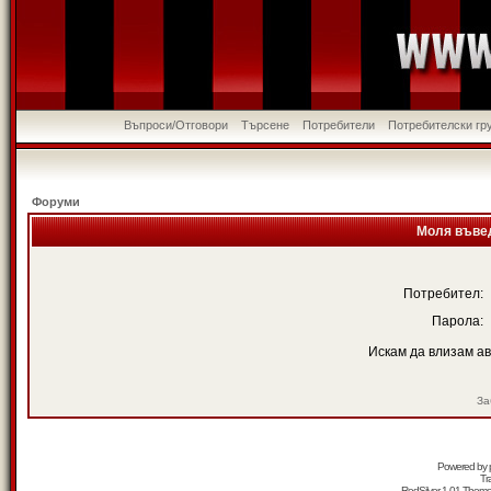
Въпроси/Отговори
Търсене
Потребители
Потребителски гр
Форуми
Моля въвед
Потребител:
Парола:
Искам да влизам а
За
Powered by
Tr
RedSilver 1.01 Them