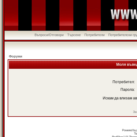
Въпроси/Отговори
Търсене
Потребители
Потребителски гр
Форуми
Моля въвед
Потребител:
Парола:
Искам да влизам а
За
Powered by
Tr
RedSilver 1.01 Them