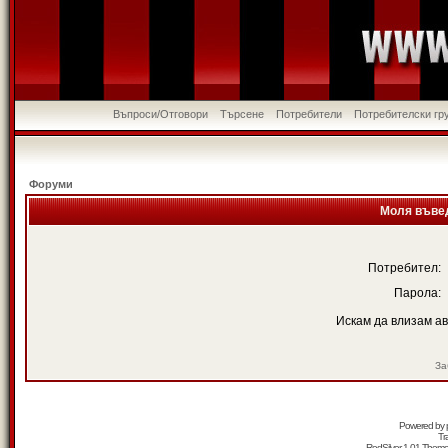
Въпроси/Отговори
Търсене
Потребители
Потребителски гр
Форуми
Моля въвед
Потребител:
Парола:
Искам да влизам а
За
Powered by
Tr
RedSilver 1.01 Them