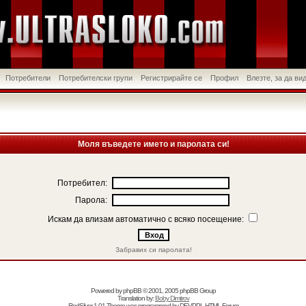
Потребители
Потребителски групи
Регистрирайте се
Профил
Влезте, за да в
Моля въведете името и паролата си!
Потребител:
Парола:
Искам да влизам автоматично с всяко посещение:
Забравих си паролата!
Powered by
phpBB
© 2001, 2005 phpBB Group
Translation by:
Boby Dimitrov
RedSilver 1.01 Theme was programmed by
DEVPPL
HTML Forum