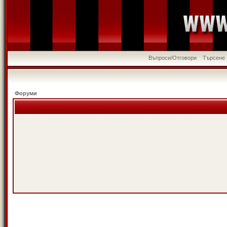
Въпроси/Отговори
Търсене
Форуми