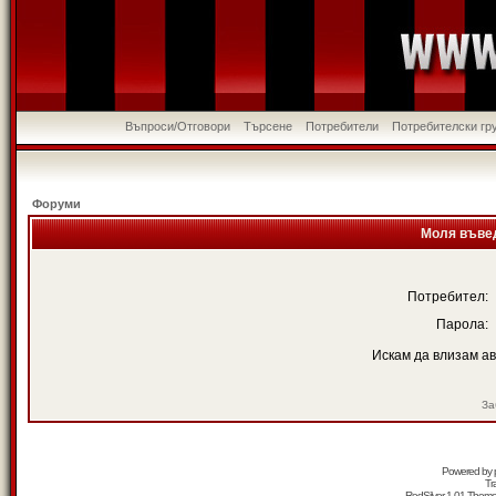
Въпроси/Отговори
Търсене
Потребители
Потребителски гр
Форуми
Моля въвед
Потребител:
Парола:
Искам да влизам а
За
Powered by
Tr
RedSilver 1.01 Them