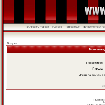
Въпроси/Отговори
Търсене
Потребители
Потребителски гр
Форуми
Моля въвед
Потребител:
Парола:
Искам да влизам а
За
Powered by
Tr
RedSilver 1.01 Them